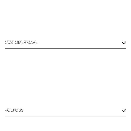
Overshirts
Pikéer
CUSTOMER CARE
Jackor
Skjortor
Shorts
Tröjor
FÖLJ OSS
T-shirts
Underkläder