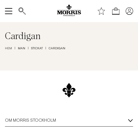
Toppen av sidan
Gå till huvudinnehållet
Shop
Visa alla
Cardigan
Rea
MAN
STICKAT
CARDIGAN
HEM
|
|
|
Accessoarer
Byxor
Jeans
Kavajer
OM MORRIS STOCKHOLM
Kostymer