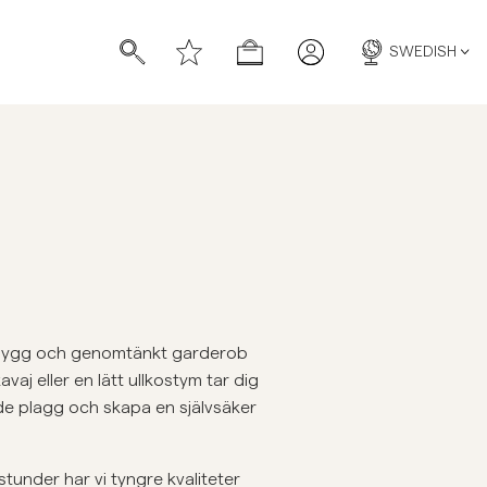
SWEDISH
n snygg och genomtänkt garderob
aj eller en lätt ullkostym tar dig
ade plagg och skapa en självsäker
stunder har vi tyngre kvaliteter