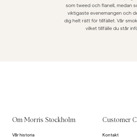
som tweed och flanell, medan so
Overshirts
viktigaste evenemangen och de 
dig helt rätt för tillfället. Vår 
vilket tillfälle du står
Pikéer
Jackor
Skjortor
Shorts
Jackor
Skjortor
Shorts
Tröjor
T-shirts
Om Morris Stockholm
Customer C
Vår historia
Kontakt
Underkläder