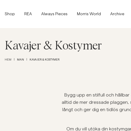
Toppen av sidan
Gå till huvudinnehållet
Shop
Shop
REA
Always Pieces
Morris World
Archive
Visa alla
Visa alla
Rea
Kavajer & Kostymer
Accessoarer
MAN
KAVAJER & KOSTYMER
HEM
|
|
Byxor
Rea
Accessoarer
Byxor
Jeans
Bygg upp en stilfull och hållb
alltid de mer dressade plaggen, s
Kavajer
långt och ger dig en tidlös grun
Kavajer
Kostymer
Overshirts
Kostymer
Om du vill utöka din kostymgard