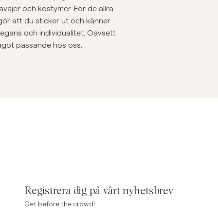
vajer och kostymer. För de allra
inen Shirts
Knitwear
ör att du sticker ut och känner
See More
See more
elegans och individualitet. Oavsett
a något passande hos oss.
Registrera dig på vårt nyhetsbrev
Get before the crowd!