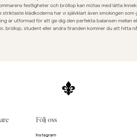
Sweatshirts
mmarens festligheter och bröllop kan mötas med lätta linneka
L
Overshirts
striktaste klädkoderna har vi självklart även smokingen som g
See More
smoking är utformad för att ge dig den perfekta balansen mellan 
Pikeer
 inför, bröllop, student eller andra firanden kommer du att hitt
Tröjor
Shorts
are
Följ oss
Instagram