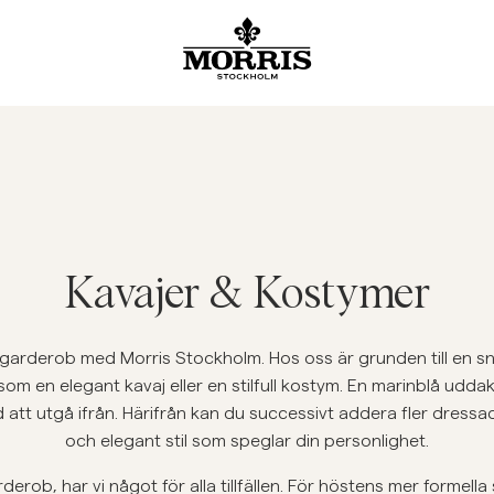
Rea
Accessoarer
Byxor
Kavajer
Kostymer
Jackor
Skjortor
Shorts
Tröjor
Visa alla
Visa alla
Visa alla
Visa alla
Visa alla
Visa alla
Visa alla
Visa alla
Visa alla
Accessoarer
Mössor & Kepsar
Chinos
Linnekavajer
Kavajer
Jackor
Linneskjortor
Linne shorts
Stickade tröjor
Kavajer
Bälten
Jeans
Linnekostymer
Rockar
Oxfordskjortor
Chinos shorts
Half Zip
Trousers
Rockar & Jackor
Halsdukar & Scarf
Kostymbyxor
Kostymbyxor
Västar
Kortärmade skjortor
Badbyxor
Cardigans
See More
Kavajer & Kostymer
Stickat
Slipsar, Flugor & Näsdukar
Linnebyxor
Slipsar, Flugor & Näsdukar
Flanellskjortor
Merino
Jeans
Byxor
Overshirts
Hoodie
ar garderob med Morris Stockholm. Hos oss är grunden till e
om en elegant kavaj eller en stilfull kostym. En marinblå uddakav
Tröjor
Sweatshirts
d att utgå ifrån. Härifrån kan du successivt addera fler dress
T-Shirts
och elegant stil som speglar din personlighet.
Pikéer
erob, har vi något för alla tillfällen. För höstens mer formella 
Skjortor