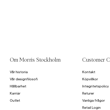
Gå till efter bildkarusell
Gå till före bildkarusell
Om Morris Stockholm
Customer C
Vår historia
Kontakt
Vår designfilosofi
Köpvillkor
Hållbarhet
Integritetspolicy
Karriär
Returer
Outlet
Vanliga frågor
Retail Login