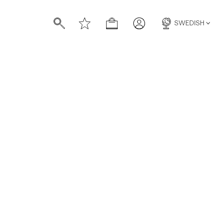
SWEDISH
/morris-world/let-linen-lead
d
v/c/man/shorts
https://morrisstockholm.com/sv/c/man/pikeer