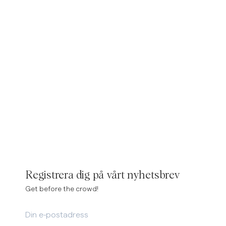
sv/c/man/accessoarer
https://morrisstockholm.com/sv/c/man/shorts
inen Shirts
Knitwear
See More
See more
Swimwear
Registrera dig på vårt nyhetsbrev
Get before the crowd!