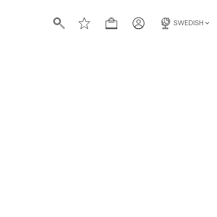
SWEDISH
/c/man/skjortor/linneskjortor
irts
https://morrisstockholm.com/sv/c/man/pikeer