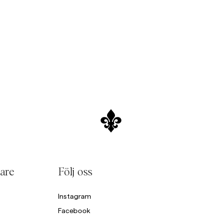
Sweatshirts
stockholm.com/sv/c/man/rockar-jackor
https://morrisstockholm.com/
L
Overshirts
See More
Pikeer
r
Accessories
Tröjor
Shorts
are
Följ oss
Instagram
Facebook