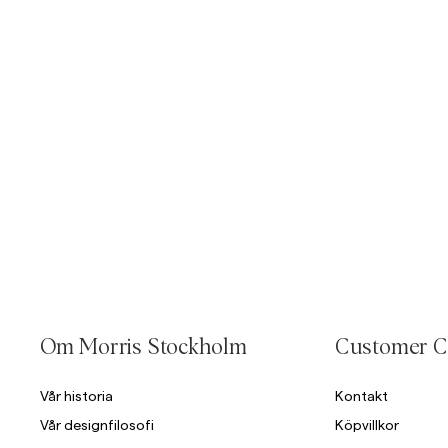
https://morrisstockholm.com/sv/c/man/stickat
https://morris
Overshirts
Knitwear
Outerwea
Pikéer
Jackor
Skjortor
Shorts
Jackor
Skjortor
Shorts
Tröjor
Om Morris Stockholm
Customer C
T-shirts
Vår historia
Kontakt
Vår designfilosofi
Köpvillkor
Underkläder