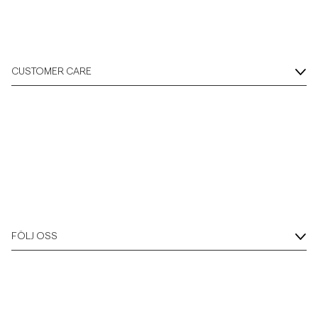
Overshirts
Pikéer
CUSTOMER CARE
Jackor
Skjortor
Shorts
Tröjor
FÖLJ OSS
T-shirts
Underkläder