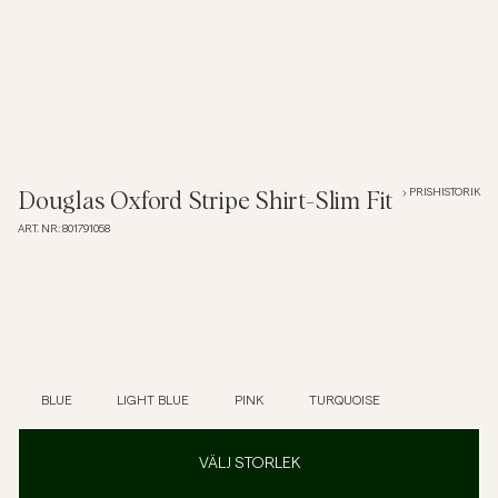
Overshirts
Pikéer
Jackor
PRISHISTORIK
Douglas Oxford Stripe Shirt-Slim Fit
ART. NR
:
801791058
Skjortor
Shorts
Tröjor
BLUE
LIGHT BLUE
PINK
TURQUOISE
T-shirts
VÄLJ STORLEK
Underkläder