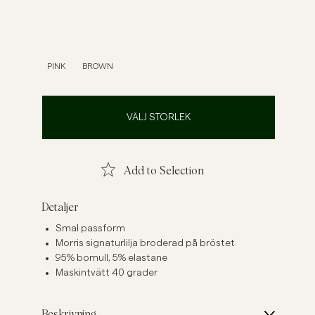
inen Shirts
Knitwear
See More
See more
PINK
BROWN
VÄLJ STORLEK
Add to Selection
Detaljer
Smal passform
Morris signaturlilja broderad på bröstet
95% bomull, 5% elastane
Maskintvätt 40 grader
Beskrivning