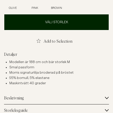
OLIVE
PINK
BROWN
VÄLJ STORLEK
Add to Selection
Detaljer
Modellen är 188 cm och bär storlek M
Smal passform
Morris signaturlilja broderad på bröstet
95% bomull, 5% elastane
Maskintvätt 40 grader
Beskrivning
Storleksguide