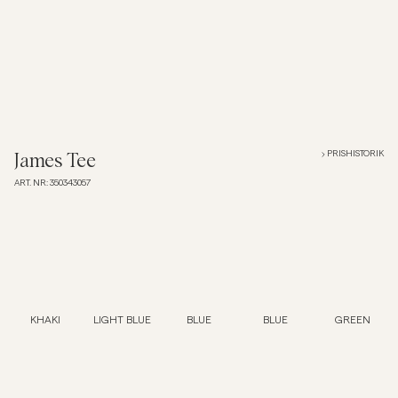
Overshirts
Pikéer
Jackor
PRISHISTORIK
James Tee
ART. NR
:
350343057
Skjortor
Shorts
Tröjor
KHAKI
LIGHT BLUE
BLUE
BLUE
GREEN
T-shirts
Underkläder