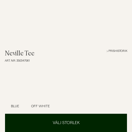
Overshirts
Pikéer
Jackor
PRISHISTORIK
Neville Tee
ART. NR
:
350347061
Skjortor
Shorts
Tröjor
BLUE
OFF WHITE
T-shirts
VÄLJ STORLEK
Underkläder