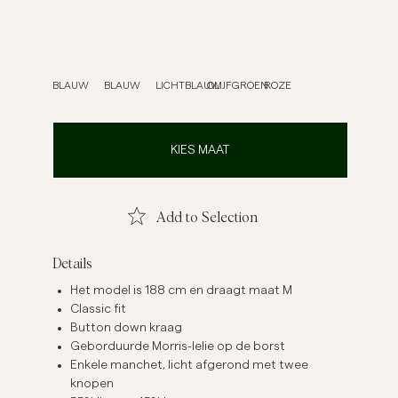
verhemden
Breigoed
Meer Zien
Meer Zien
BLAUW
BLAUW
LICHTBLAUW
OLIJFGROEN
ROZE
KIES MAAT
Add to Selection
Details
Het model is 188 cm en draagt maat M
Classic fit
Button down kraag
Geborduurde Morris-lelie op de borst
Enkele manchet, licht afgerond met twee
knopen