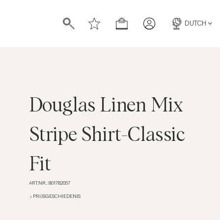
DUTCH
Douglas Linen Mix
n
pochetten
pochetten
Stripe Shirt-Classic
Fit
ART.NR.
:
801782057
PRIJSGESCHIEDENIS
Linnen