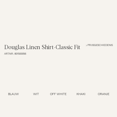
Overshirts
Poloshirts
Buitenkleding
PRIJSGESCHIEDENIS
Douglas Linen Shirt-Classic Fit
ART.NR.
:
801500056
Overhemden
Shorts
Breigoed
BLAUW
WIT
OFF WHITE
KHAKI
ORANJE
T-shirts
Ondergoed