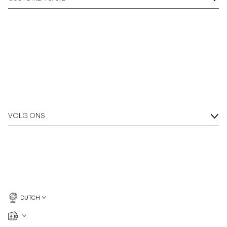
Overshirts
Poloshirts
Buitenkleding
Overhemden
VOLG ONS
Shorts
Breigoed
T-shirts
DUTCH
Ondergoed