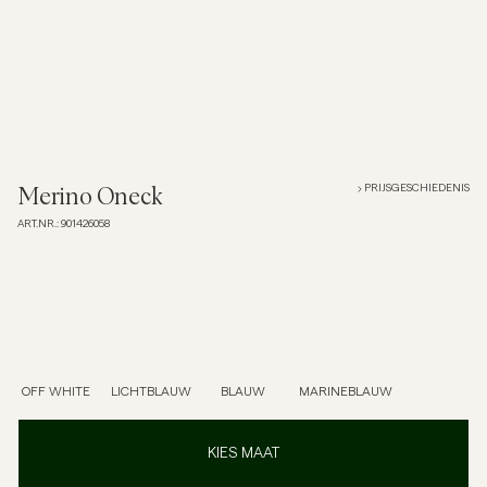
Overshirts
Poloshirts
Buitenkleding
PRIJSGESCHIEDENIS
Merino Oneck
ART.NR.
:
901426058
Overhemden
Shorts
Breigoed
OFF WHITE
LICHTBLAUW
BLAUW
MARINEBLAUW
T-shirts
KIES MAAT
Ondergoed