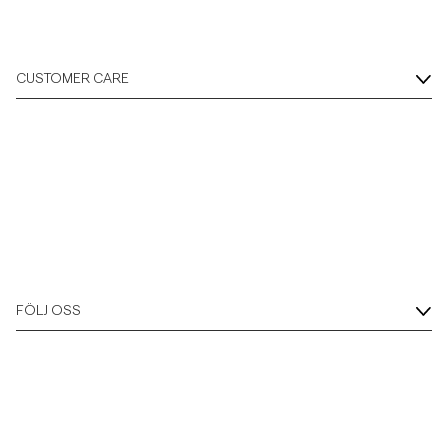
Overshirts
CUSTOMER CARE
Pikéer
Jackor
Skjortor
Shorts
FÖLJ OSS
Tröjor
T-shirts
Underkläder