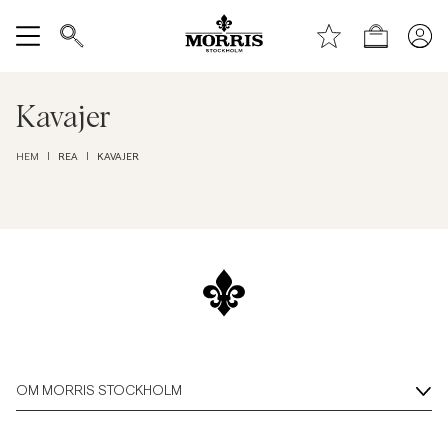
Toppen av sidan
Gå till huvudinnehållet
Shop
Visa alla
Kavajer
Rea
REA
KAVAJER
HEM
|
|
Accessoarer
Byxor
Jeans
Kavajer
OM MORRIS STOCKHOLM
Kostymer