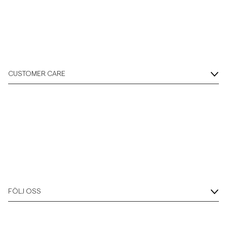
Overshirts
Pikéer
CUSTOMER CARE
Jackor
Skjortor
Shorts
Tröjor
FÖLJ OSS
T-shirts
Underkläder