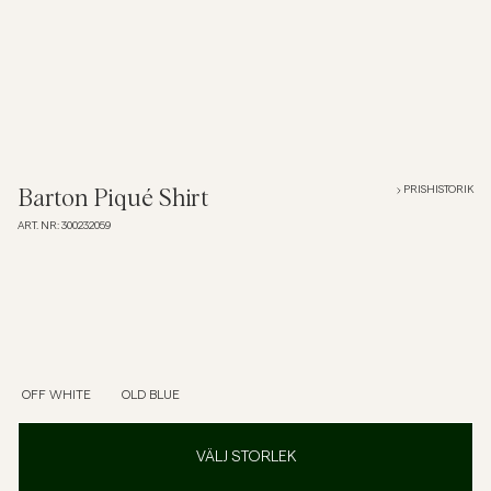
Overshirts
Pikéer
Jackor
PRISHISTORIK
Barton Piqué Shirt
ART. NR
:
300232059
Skjortor
Shorts
Tröjor
OFF WHITE
OLD BLUE
T-shirts
VÄLJ STORLEK
Underkläder