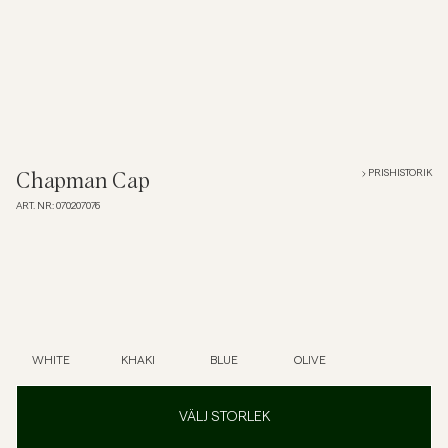
Overshirts
Pikéer
Jackor
PRISHISTORIK
Chapman Cap
ART. NR
:
070207076
Skjortor
Shorts
Tröjor
WHITE
KHAKI
BLUE
OLIVE
T-shirts
VÄLJ STORLEK
Underkläder