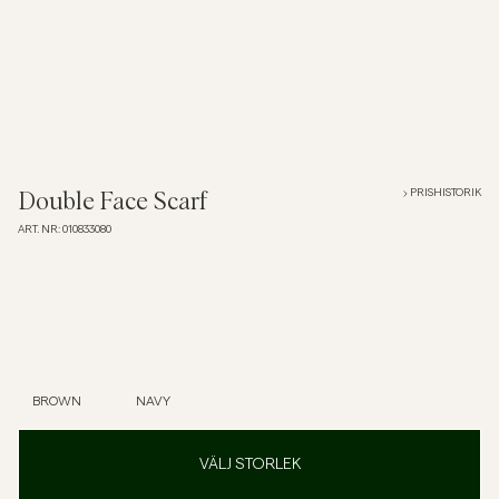
Overshirts
Pikéer
Jackor
PRISHISTORIK
Double Face Scarf
ART. NR
:
010833080
Skjortor
Shorts
Tröjor
BROWN
NAVY
T-shirts
VÄLJ STORLEK
Underkläder