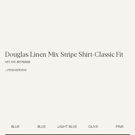
Overshirts
Pikéer
Jackor
Douglas Linen Mix Stripe Shirt-Classic Fit
ART. NR
:
801782058
Skjortor
PRISHISTORIK
Shorts
Tröjor
T-shirts
BLUE
BLUE
LIGHT BLUE
OLIVE
PINK
Underkläder