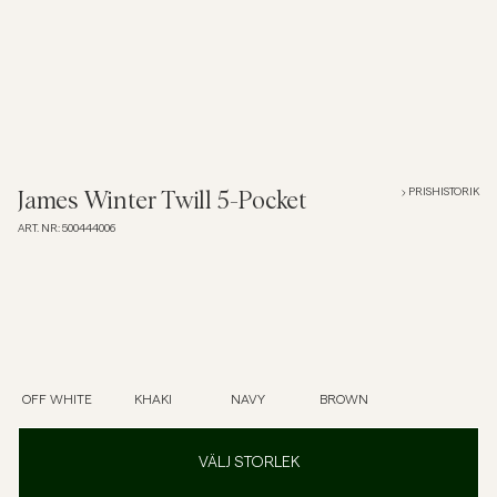
Overshirts
Pikéer
Jackor
PRISHISTORIK
James Winter Twill 5-Pocket
ART. NR
:
500444006
Skjortor
Shorts
Tröjor
OFF WHITE
KHAKI
NAVY
BROWN
T-shirts
VÄLJ STORLEK
Underkläder