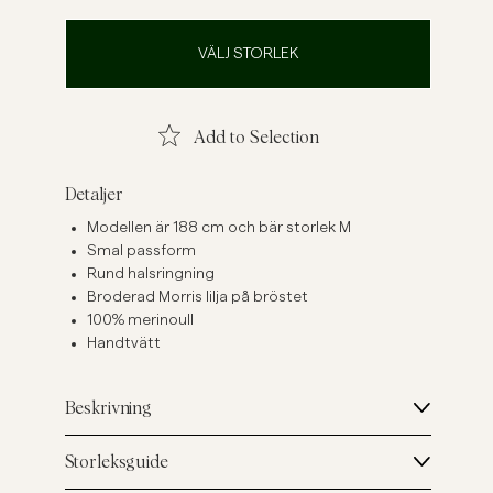
inen Shirts
Knitwear
VÄLJ STORLEK
See More
See more
Add to Selection
Detaljer
Modellen är 188 cm och bär storlek M
Smal passform
Rund halsringning
Broderad Morris lilja på bröstet
100% merinoull
Handtvätt
Beskrivning
Storleksguide