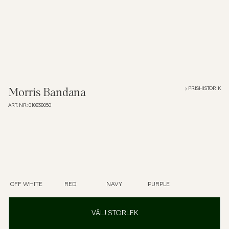
Overshirts
Pikéer
Jackor
PRISHISTORIK
Morris Bandana
ART. NR
:
010838050
Skjortor
Shorts
Tröjor
OFF WHITE
RED
NAVY
PURPLE
T-shirts
VÄLJ STORLEK
Underkläder