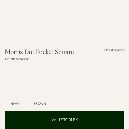
Overshirts
Pikéer
Jackor
PRISHISTORIK
Morris Dot Pocket Square
ART. NR
:
010643060
Skjortor
Shorts
Tröjor
NAVY
BROWN
T-shirts
VÄLJ STORLEK
Underkläder