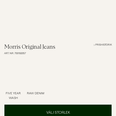
Overshirts
Pikéer
Jackor
PRISHISTORIK
Morris Original Jeans
ART. NR
:
700192057
Skjortor
Shorts
Tröjor
FIVE YEAR
RAW DENIM
WASH
T-shirts
VÄLJ STORLEK
Underkläder