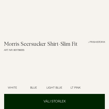
Overshirts
Pikéer
Jackor
PRISHISTORIK
Morris Seersucker Shirt-Slim Fit
ART. NR
:
801796055
Skjortor
Shorts
Tröjor
WHITE
BLUE
LIGHT BLUE
LT PINK
T-shirts
VÄLJ STORLEK
Underkläder