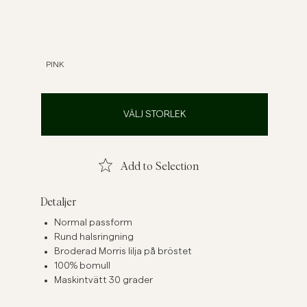
inen Shirts
Knitwear
See More
See more
PINK
VÄLJ STORLEK
Add to Selection
Detaljer
Normal passform
Rund halsringning
Broderad Morris lilja på bröstet
100% bomull
Maskintvätt 30 grader