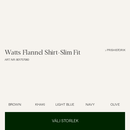
Overshirts
Pikéer
Jackor
PRISHISTORIK
Watts Flannel Shirt-Slim Fit
ART. NR
:
801757060
Skjortor
Shorts
Tröjor
BROWN
KHAKI
LIGHT BLUE
NAVY
OLIVE
T-shirts
VÄLJ STORLEK
Underkläder