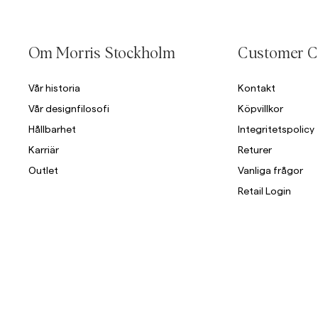
Overshirts
Om Morris Stockholm
Customer C
Pikéer
Jackor
Skjortor
Shorts
Vår historia
Kontakt
Vår designfilosofi
Köpvillkor
Jackor
Hållbarhet
Integritetspolicy
Karriär
Returer
Skjortor
Outlet
Vanliga frågor
Shorts
Retail Login
Tröjor
T-shirts
Underkläder