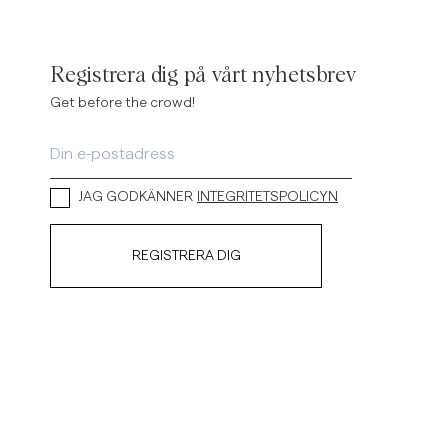
inen Shirts
Knitwear
See More
See more
Registrera dig på vårt nyhetsbrev
Get before the crowd!
JAG GODKÄNNER
INTEGRITETSPOLICYN
REGISTRERA DIG