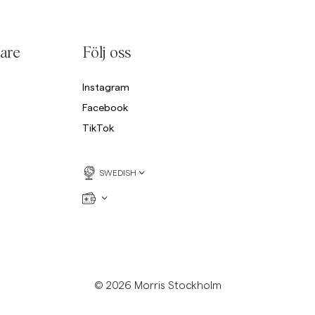
Sweatshirts
L
Overshirts
See More
are
Följ oss
Pikeer
Tröjor
Instagram
Shorts
Facebook
TikTok
SWEDISH
© 2026 Morris Stockholm