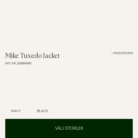
Overshirts
Pikéer
Jackor
PRISHISTORIK
Mike Tuxedo Jacket
ART. NR
:
200894060
Skjortor
Shorts
Tröjor
NAVY
BLACK
T-shirts
VÄLJ STORLEK
Underkläder