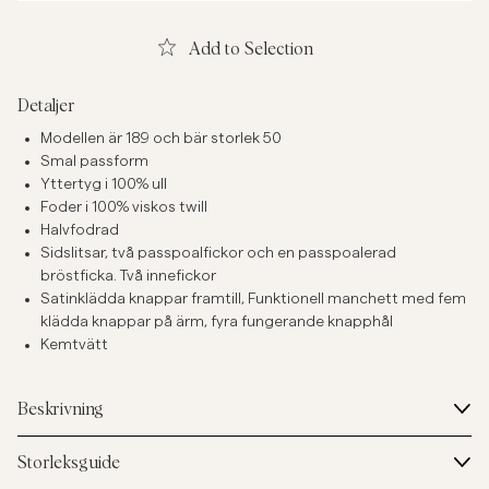
Add to Selection
Detaljer
Modellen är 189 och bär storlek 50
Smal passform
Yttertyg i 100% ull
Foder i 100% viskos twill
Halvfodrad
Sidslitsar, två passpoalfickor och en passpoalerad
bröstficka. Två innefickor
Satinklädda knappar framtill, Funktionell manchett med fem
klädda knappar på ärm, fyra fungerande knapphål
Kemtvätt
Beskrivning
Storleksguide