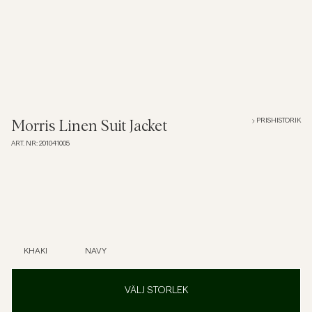
Overshirts
Pikéer
Jackor
PRISHISTORIK
Morris Linen Suit Jacket
ART. NR
:
201041005
Skjortor
Shorts
Tröjor
KHAKI
NAVY
T-shirts
VÄLJ STORLEK
Underkläder