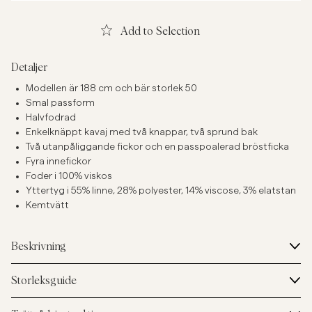
Add to Selection
Detaljer
Modellen är 188 cm och bär storlek 50
Smal passform
Halvfodrad
Enkelknäppt kavaj med två knappar, två sprund bak
Två utanpåliggande fickor och en passpoalerad bröstficka
Fyra innefickor
Foder i 100% viskos
Yttertyg i 55% linne, 28% polyester, 14% viscose, 3% elatstan
Kemtvätt
Beskrivning
Storleksguide