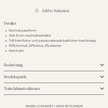
Add to Selection
Detaljer
Normal passform
Slät front med bälteshällor
Två framfickor och passpoalerade bakfickor med knapp
69% bomull, 29% linne, 2% elastan
Kemtvätt
Beskrivning
Storleksguide
Tvättrådsinstruktioner
SNABBA LEVERANSER
|
SÄKRA BETALNINGAR