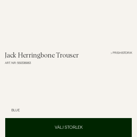
Pikéer
Jackor
Skjortor
PRISHISTORIK
Jack Herringbone Trouser
ART. NR
:
550336063
Shorts
Tröjor
T-shirts
BLUE
Underkläder
VÄLJ STORLEK