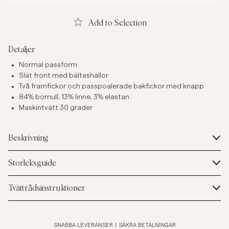
Add to Selection
Detaljer
Normal passform
Slät front med bälteshällor
Två framfickor och passpoalerade bakfickor med knapp
84% bomull, 13% linne, 3% elastan
Maskintvätt 30 grader
Beskrivning
Storleksguide
Tvättrådsinstruktioner
SNABBA LEVERANSER
|
SÄKRA BETALNINGAR