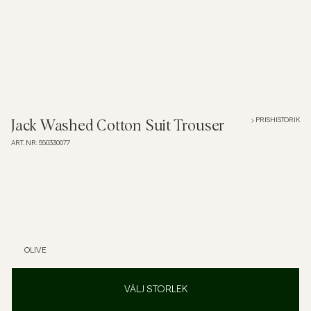
Overshirts
Pikéer
Jackor
PRISHISTORIK
Jack Washed Cotton Suit Trouser
ART. NR
:
550330077
Skjortor
Shorts
Tröjor
OLIVE
T-shirts
VÄLJ STORLEK
Underkläder