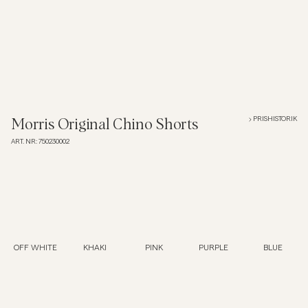
Overshirts
Pikéer
Jackor
PRISHISTORIK
Morris Original Chino Shorts
ART. NR
:
750230002
Skjortor
Shorts
Tröjor
OFF WHITE
KHAKI
PINK
PURPLE
BLUE
T-shirts
Underkläder