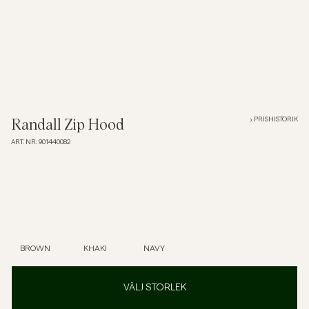
Overshirts
Pikéer
Jackor
PRISHISTORIK
Randall Zip Hood
ART. NR
:
901440082
Skjortor
Shorts
Tröjor
BROWN
KHAKI
NAVY
T-shirts
VÄLJ STORLEK
Underkläder