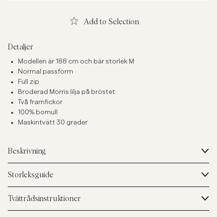
Add to Selection
Detaljer
Modellen är 188 cm och bär storlek M
Normal passform
Full zip
Broderad Morris lilja på bröstet
Två framfickor
100% bomull
Maskintvätt 30 grader
Beskrivning
Storleksguide
Tvättrådsinstruktioner