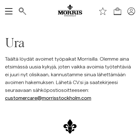
Shop (KESÄALE) *ta bort text vid publicering*
Näytä kaikki
Ura
Myyntiin
Täältä löydät avoimet työpaikat Morrisilla. Olemme aina
Asusteet
etsimässä uusia kykyjä, joten vaikka avoimia työtehtäviä
ei juuri nyt olisikaan, kannustamme sinua lähettämään
Housut
avoimen hakemuksen. Lähetä CV:si ja saatekirjeesi
seuraavaan sähköpostiosoitteeseen:
Jeans
customercare@morrisstockholm.com
Bleiserit
Puvut