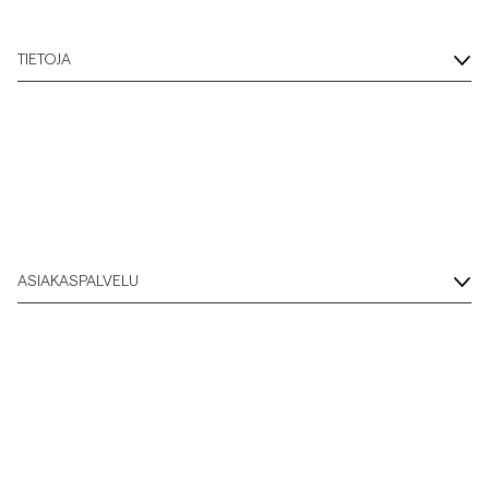
Overshirtit
TIETOJA
Pikeepaidat
Päällysvaatteet
Paidat
ASIAKASPALVELU
Shortsit
Neuleet
T-paidat
AlusvaatteetAlusvaatteet