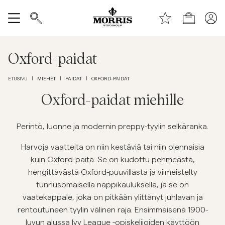
Sivun alkuun
Siirry pääsisältöön
Shop (KESÄALE) *ta bort text vid publicering*
Näytä kaikki
Oxford-paidat
Myyntiin
MIEHET
PAIDAT
OXFORD-PAIDAT
ETUSIVU
|
|
|
Asusteet
Oxford-paidat miehille
Housut
Perintö, luonne ja modernin preppy-tyylin selkäranka.
Harvoja vaatteita on niin kestäviä tai niin olennaisia
Jeans
kuin Oxford-paita. Se on kudottu pehmeästä,
hengittävästä Oxford-puuvillasta ja viimeistelty
Bleiserit
tunnusomaisella nappikauluksella, ja se on
vaatekappale, joka on pitkään ylittänyt juhlavan ja
rentoutuneen tyylin välinen raja. Ensimmäisenä 1900-
Puvut
luvun alussa Ivy League -opiskelijoiden käyttöön