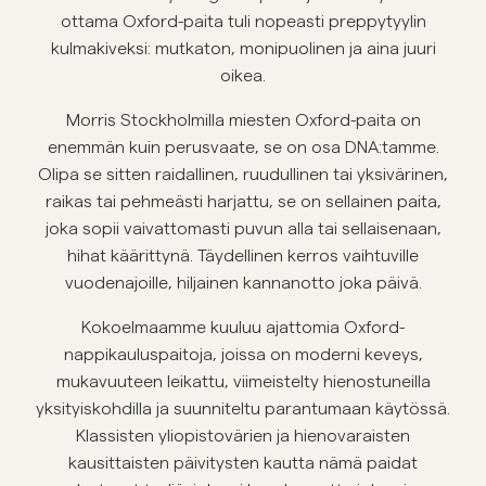
ottama Oxford-paita tuli nopeasti preppytyylin
Overshirtit
kulmakiveksi: mutkaton, monipuolinen ja aina juuri
oikea.
Pikeepaidat
Morris Stockholmilla miesten Oxford-paita on
enemmän kuin perusvaate, se on osa DNA:tamme.
Päällysvaatteet
Olipa se sitten raidallinen, ruudullinen tai yksivärinen,
raikas tai pehmeästi harjattu, se on sellainen paita,
joka sopii vaivattomasti puvun alla tai sellaisenaan,
Paidat
hihat käärittynä. Täydellinen kerros vaihtuville
vuodenajoille, hiljainen kannanotto joka päivä.
Shortsit
Kokoelmaamme kuuluu ajattomia Oxford-
Neuleet
nappikauluspaitoja, joissa on moderni keveys,
mukavuuteen leikattu, viimeistelty hienostuneilla
yksityiskohdilla ja suunniteltu parantumaan käytössä.
T-paidat
Klassisten yliopistovärien ja hienovaraisten
kausittaisten päivitysten kautta nämä paidat
AlusvaatteetAlusvaatteet