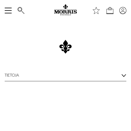
Shop (KESÄALE) *ta bort text vid publicering*
Näytä kaikki
Myyntiin
Asusteet
Housut
TIETOJA
Jeans
Bleiserit
Puvut