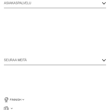
ASIAKASPALVELU
Overshirtit
Pikeepaidat
Päällysvaatteet
Paidat
SEURAA MEITÄ
Shortsit
Neuleet
T-paidat
FINNISH
AlusvaatteetAlusvaatteet