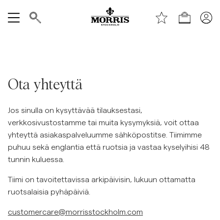
Shop (KESÄALE) *ta bort text vid publicering*
Näytä kaikki
Myyntiin
Ota yhteyttä
Asusteet
Jos sinulla on kysyttävää tilauksestasi,
Housut
verkkosivustostamme tai muita kysymyksiä, voit ottaa
yhteyttä asiakaspalveluumme sähköpostitse. Tiimimme
puhuu sekä englantia että ruotsia ja vastaa kyselyihisi 48
Jeans
tunnin kuluessa.
Tiimi on tavoitettavissa arkipäivisin, lukuun ottamatta
Bleiserit
ruotsalaisia pyhäpäiviä.
Puvut
customercare@morrisstockholm.com