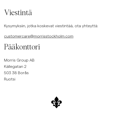
Overshirtit
Viestintä
Pikeepaidat
Kysymyksiin, jotka koskevat viestintää, ota yhteyttä:
customercare@morrisstockholm.com
Päällysvaatteet
Pääkonttori
Paidat
Morris Group AB
Källegatan 2
Shortsit
503 38 Borås
Ruotsi
Neuleet
T-paidat
AlusvaatteetAlusvaatteet