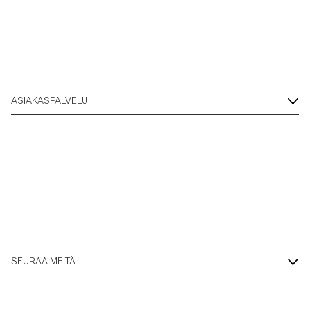
Overshirtit
Pikeepaidat
ASIAKASPALVELU
Päällysvaatteet
Paidat
Shortsit
Neuleet
SEURAA MEITÄ
T-paidat
AlusvaatteetAlusvaatteet