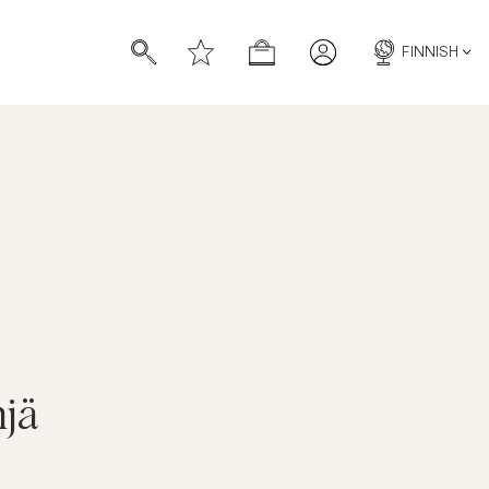
FINNISH
hjä