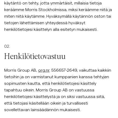
käytäntö on tehty, jotta ymmärtäisit, millaisia tietoja
Overshirtit
keräämme Morris Stockholmissa, miksi keräämme niitä ja
miten niitä käytämme. Hyväksymällä käytännön oston tai
tietojen lähettämisen yhteydessä hyväksyt
Pikeepaidat
henkilötietojesi käsittelyn alla esitetyn mukaisesti.
Päällysvaatteet
02.
Henkilötietovastuu
Paidat
Morris Group AB,
org.nr
. 556657-2649, vaikuttaa kaikkiin
Shortsit
tietoihin ja on varmistanut kumppanien kanssa tehtyjen
sopimusten kautta, että henkilötietojesi käsittely
Neuleet
tapahtuu oikein. Morris Group AB on vastuussa
henkilötietojesi käsittelystä ja on siksi vastuussa siitä,
T-paidat
että tietojasi käsitellään oikein ja turvallisesti
sovellettavan lainsäädännön mukaisesti.
AlusvaatteetAlusvaatteet