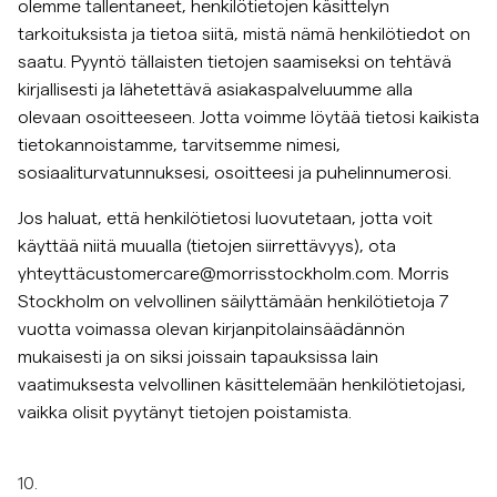
olemme tallentaneet, henkilötietojen käsittelyn
tarkoituksista ja tietoa siitä, mistä nämä henkilötiedot on
saatu. Pyyntö tällaisten tietojen saamiseksi on tehtävä
kirjallisesti ja lähetettävä asiakaspalveluumme alla
olevaan osoitteeseen. Jotta voimme löytää tietosi kaikista
tietokannoistamme, tarvitsemme nimesi,
sosiaaliturvatunnuksesi, osoitteesi ja puhelinnumerosi.
Jos haluat, että henkilötietosi luovutetaan, jotta voit
käyttää niitä muualla (tietojen siirrettävyys), ota
yhteyttä
customercare@morrisstockholm.com
. Morris
Stockholm on velvollinen säilyttämään henkilötietoja 7
vuotta voimassa olevan kirjanpitolainsäädännön
mukaisesti ja on siksi joissain tapauksissa lain
vaatimuksesta velvollinen käsittelemään henkilötietojasi,
vaikka olisit pyytänyt tietojen poistamista.
10.