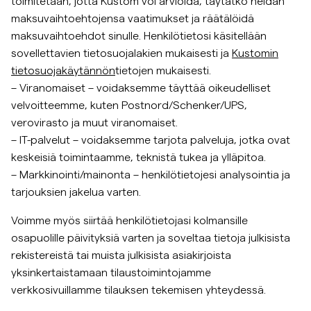
toimitetaan, jotta Kustom voi arvioida, täytätkö heidän
maksuvaihtoehtojensa vaatimukset ja räätälöidä
maksuvaihtoehdot sinulle. Henkilötietosi käsitellään
sovellettavien tietosuojalakien mukaisesti ja
Kustomin
tietosuojakäytännön
tietojen mukaisesti.
– Viranomaiset – voidaksemme täyttää oikeudelliset
velvoitteemme, kuten Postnord/Schenker/UPS,
verovirasto ja muut viranomaiset.
– IT-palvelut – voidaksemme tarjota palveluja, jotka ovat
keskeisiä toimintaamme, teknistä tukea ja ylläpitoa.
– Markkinointi/mainonta – henkilötietojesi analysointia ja
tarjouksien jakelua varten.
Voimme myös siirtää henkilötietojasi kolmansille
osapuolille päivityksiä varten ja soveltaa tietoja julkisista
rekistereistä tai muista julkisista asiakirjoista
yksinkertaistamaan tilaustoimintojamme
verkkosivuillamme tilauksen tekemisen yhteydessä.