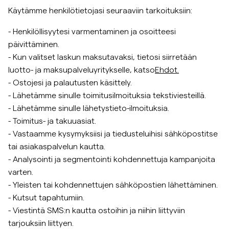
Käytämme henkilötietojasi seuraaviin tarkoituksiin:
- Henkilöllisyytesi varmentaminen ja osoitteesi
päivittäminen.
- Kun valitset laskun maksutavaksi, tietosi siirretään
luotto- ja maksupalveluyritykselle, katso
Ehdot.
- Ostojesi ja palautusten käsittely.
- Lähetämme sinulle toimitusilmoituksia tekstiviesteillä.
- Lähetämme sinulle lähetystieto-ilmoituksia.
- Toimitus- ja takuuasiat.
- Vastaamme kysymyksiisi ja tiedusteluihisi sähköpostitse
tai asiakaspalvelun kautta.
- Analysointi ja segmentointi kohdennettuja kampanjoita
varten.
- Yleisten tai kohdennettujen sähköpostien lähettäminen.
- Kutsut tapahtumiin.
- Viestintä SMS:n kautta ostoihin ja niihin liittyviin
tarjouksiin liittyen.