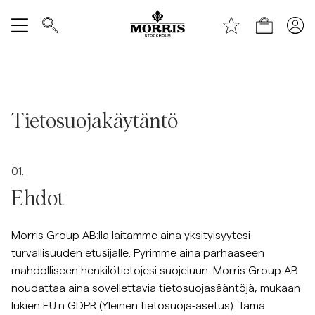
Shop (KESÄALE) *ta bort text vid publicering*
Näytä kaikki
Myyntiin
Tietosuojakäytäntö
Asusteet
01.
Housut
Ehdot
Jeans
Morris Group AB:lla laitamme aina yksityisyytesi
turvallisuuden etusijalle. Pyrimme aina parhaaseen
Bleiserit
mahdolliseen henkilötietojesi suojeluun. Morris Group AB
noudattaa aina sovellettavia tietosuojasääntöjä, mukaan
Puvut
lukien EU:n GDPR (Yleinen tietosuoja-asetus). Tämä