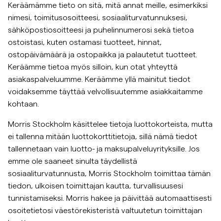
Keräämämme tieto on sitä, mitä annat meille, esimerkiksi
nimesi, toimitusosoitteesi, sosiaaliturvatunnuksesi,
sähköpostiosoitteesi ja puhelinnumerosi sekä tietoa
ostoistasi, kuten ostamasi tuotteet, hinnat,
ostopäivämäärä ja ostopaikka ja palautetut tuotteet.
Keräämme tietoa myös silloin, kun otat yhteyttä
asiakaspalveluumme. Keräämme yllä mainitut tiedot
voidaksemme täyttää velvollisuutemme asiakkaitamme
kohtaan.
Morris Stockholm käsittelee tietoja luottokorteista, mutta
ei tallenna mitään luottokorttitietoja, sillä nämä tiedot
tallennetaan vain luotto- ja maksupalveluyrityksille. Jos
emme ole saaneet sinulta täydellistä
sosiaaliturvatunnusta, Morris Stockholm toimittaa tämän
tiedon, ulkoisen toimittajan kautta, turvallisuusesi
tunnistamiseksi. Morris hakee ja päivittää automaattisesti
osoitetietosi väestörekisteristä valtuutetun toimittajan