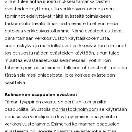
Sinun tulee antaa suostumuksesi tämänkaltaisten
evästeiden käyttöön, sillä verkkosivustomme ja sen
toiminnot edellyttävät näitä evästeitä toimiakseen
tarkoitetulla tavalla. Ilman näitä evästeitä et voi tehdä
ostoksia verkkosivustoltamme. Nämä evästeet auttavat
parantamaan verkkosivuston käyttäjäkokemusta,
suorituskykyä ja mahdollistavat verkkosivuston toiminnot.
Jos et suostu näiden evästeiden käyttöön, sinun tulee
muuttaa evästeasetuksia selaimessasi. Voit milloin
tahansa poistaa selaimeesi tallennetut evästeet. Lue lisää
tästä selaimesi ohjeosiosta, joka koskee evästeiden
käsittelyä.
Kolmannen osapuolen evästeet
Tämän tyyppinen eväste on peräisin kolmansilta
osapuolilta. Sivustolla
morrisstockholm.com
se käytetään
pääasiassa vierailijoiden käyttäytymisen analysointiin
verkkosivustollamme. Esimerkki kolmannen osapuolen
evästeestä on Google Analytics -eväste, joka auttaa