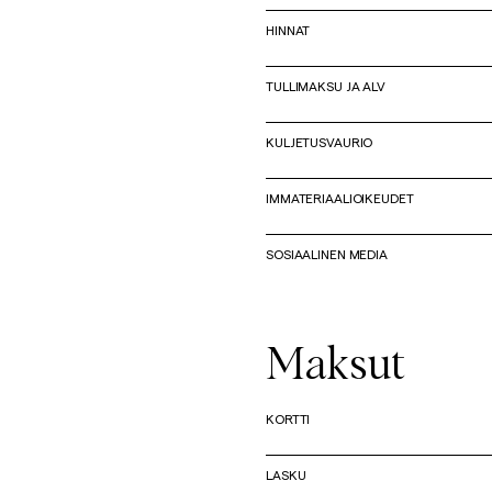
HINNAT
Overshirtit
TULLIMAKSU JA ALV
Pikeepaidat
Päällysvaatteet
Paidat
Shortsit
KULJETUSVAURIO
Päällysvaatteet
IMMATERIAALIOIKEUDET
Paidat
SOSIAALINEN MEDIA
Shortsit
Maksut
Neuleet
KORTTI
T-paidat
LASKU
AlusvaatteetAlusvaatteet