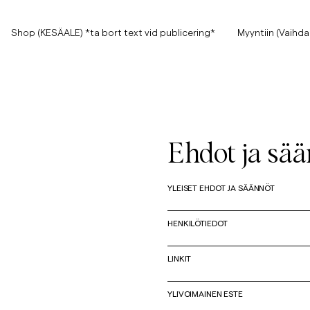
Shop (KESÄALE) *ta bort text vid publicering*
Shop (KESÄALE) *ta bort text vid publicering*
Myyntiin (Vaihda
Näytä kaikki
Näytä kaikki
Myyntiin
Asusteet
Ehdot ja sä
Housut
YLEISET EHDOT JA SÄÄNNÖT
Myyntiin
Asusteet
Housut
Jeans
HENKILÖTIEDOT
Bleiserit
LINKIT
Bleiserit
Puvut
Overshirtit
Puvut
YLIVOIMAINEN ESTE