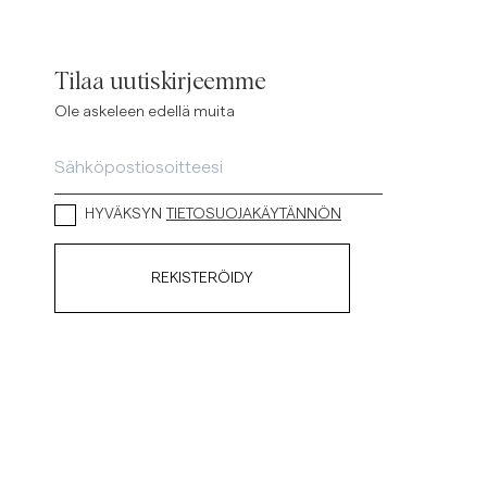
ellavapaidat
Neuleet
Katso lisää
Katso lisää
Tilaa uutiskirjeemme
Ole askeleen edellä muita
HYVÄKSYN
TIETOSUOJAKÄYTÄNNÖN
REKISTERÖIDY