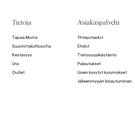
Overshirtit
Tietoja
Asiakaspalvelu
Pikeepaidat
Päällysvaatteet
Paidat
Shortsit
Tapaa Morris
Yhteystiedot
Suunnittelufilosofia
Ehdot
Päällysvaatteet
Kestävyys
Tietosuojakäytäntö
Ura
Palautukset
Paidat
Outlet
Usein kysytyt kysymykset
Shortsit
Jälleenmyyjän kirjautuminen
Neuleet
T-paidat
AlusvaatteetAlusvaatteet