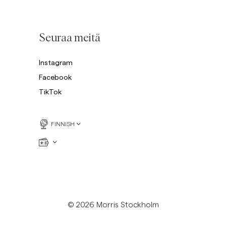
Collegepaidat
P
Housut
Katso lisää
Seuraa meitä
Pikeepaidat
Neuleet
Instagram
Shortsit
Facebook
TikTok
FINNISH
© 2026 Morris Stockholm