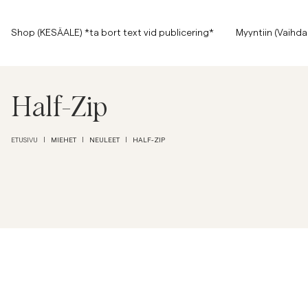
Sivun alkuun
Siirry pääsisältöön
Shop (KESÄALE) *ta bort text vid publicering*
Shop (KESÄALE) *ta bort text vid publicering*
Myyntiin (Vaihda
Näytä kaikki
Näytä kaikki
Myyntiin
Half-Zip
Asusteet
MIEHET
NEULEET
HALF-ZIP
ETUSIVU
|
|
|
Housut
Myyntiin
Asusteet
Housut
Jeans
Bleiserit
Bleiserit
Puvut
Overshirtit
Puvut