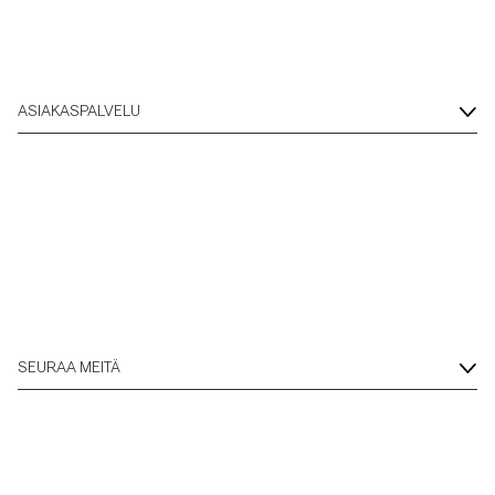
Overshirtit
Pikeepaidat
ASIAKASPALVELU
Päällysvaatteet
Paidat
Shortsit
Neuleet
SEURAA MEITÄ
T-paidat
AlusvaatteetAlusvaatteet