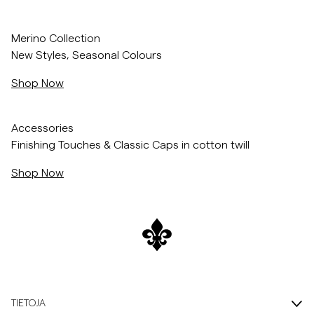
Siirry liukusäätimen jälkeen
Siirry liukusäätimen ennen
Overshirtit
/c/men/knitwear/merino
Merino Collection
New Styles, Seasonal Colours
Pikeepaidat
Shop Now
Päällysvaatteet
/c/men/accessories
Accessories
Finishing Touches & Classic Caps in cotton twill
Paidat
Shop Now
Shortsit
Neuleet
T-paidat
TIETOJA
AlusvaatteetAlusvaatteet