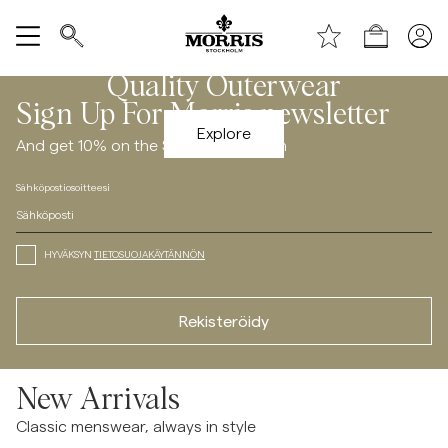
Shop (KESÄALE) *ta bort text vid publicering*
Quality Outerwear
Näytä kaikki
/c/men/coatsandjackets
Sign Up For Morris newsletter
Myyntiin
Explore
And get 10% on the Spring Collection
Sähköpostiosoitteesi
Asusteet
Housut
HYVÄKSYN
TIETOSUOJAKÄYTÄNNÖN
Jeans
Rekisteröidy
Bleiserit
New Arrivals
Puvut
Classic menswear, always in style