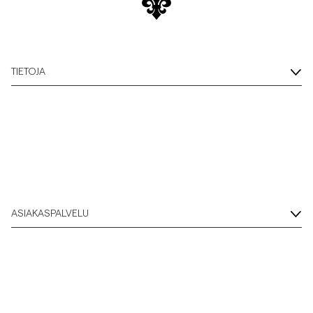
Overshirtit
Pikeepaidat
TIETOJA
Päällysvaatteet
Paidat
Shortsit
ASIAKASPALVELU
Neuleet
T-paidat
AlusvaatteetAlusvaatteet