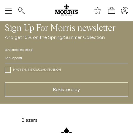
Shop (KESÄALE) *ta bort text vid publicering*
/landing/it-s-all-about-linen
Näytä kaikki
Sign Up For Morris newsletter
And get 10% on the Spring/Summer Collection
Myyntiin
Sähköpostiosoitteesi
Asusteet
HYVÄKSYN
TIETOSUOJAKÄYTÄNNÖN
Housut
Rekisteröidy
Jeans
Bleiserit
Siirry liukusäätimen jälkeen
Siirry liukusäätimen ennen
/c/men/blazers-suiting/suiting
/c/men/blazers-suiting/blazers
Suits
Blazers
Puvut