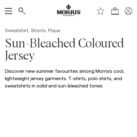
Shop (KESÄALE) *ta bort text vid publicering*
Näytä kaikki
Sweatshirt, Shorts, Pique
Sun-Bleached Coloured
Myyntiin
Jersey
Asusteet
Discover new summer favourites among Morris's cool,
Housut
lightweight jersey garments. T-shirts, polo shirts, and
sweatshirts in solid and sun-bleached tones.
Jeans
Bleiserit
Swimwear
Summer Shirts
Puvut