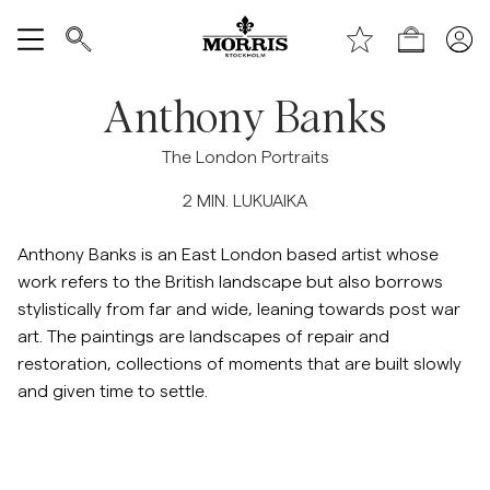
Sivun alkuun
Siirry pääsisältöön
Shop (KESÄALE) *ta bort text vid publicering*
Näytä kaikki
Anthony Banks
Myyntiin
The London Portraits
2
MIN. LUKUAIKA
Asusteet
Anthony Banks is an East London based artist whose
Housut
work refers to the British landscape but also borrows
stylistically from far and wide, leaning towards post war
Jeans
art. The paintings are landscapes of repair and
restoration, collections of moments that are built slowly
and given time to settle.
Bleiserit
Puvut