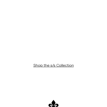
Overshirtit
Pikeepaidat
Päällysvaatteet
Paidat
Shortsit
Shop the s/s Collection
Neuleet
T-paidat
AlusvaatteetAlusvaatteet