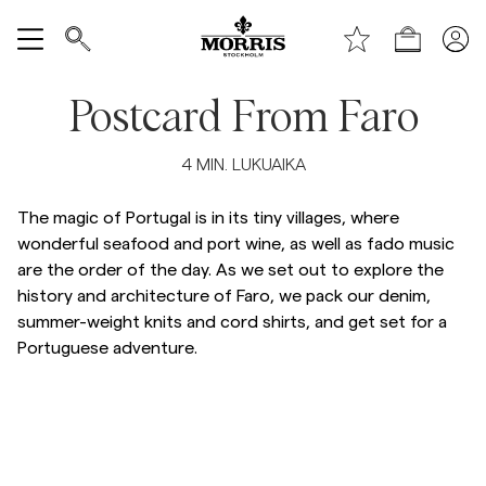
Sivun alkuun
Siirry pääsisältöön
Shop (KESÄALE) *ta bort text vid publicering*
Näytä kaikki
Postcard From Faro
Myyntiin
4
MIN. LUKUAIKA
Asusteet
The magic of Portugal is in its tiny villages, where
wonderful seafood and port wine, as well as fado music
are the order of the day. As we set out to explore the
Housut
history and architecture of Faro, we pack our denim,
summer-weight knits and cord shirts, and get set for a
Jeans
Portuguese adventure.
Bleiserit
Puvut