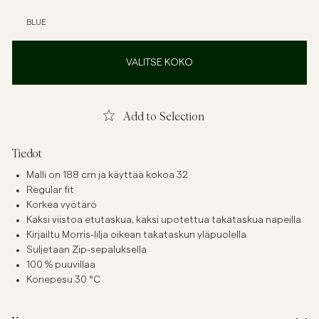
BLUE
VALITSE KOKO
Add to Selection
Tiedot
Malli on 188 cm ja käyttää kokoa 32
Regular fit
Korkea vyötärö
Kaksi viistoa etutaskua, kaksi upotettua takataskua napeilla
Kirjailtu Morris-lilja oikean takataskun yläpuolella
Suljetaan Zip-sepaluksella
100 % puuvillaa
Konepesu 30 °C