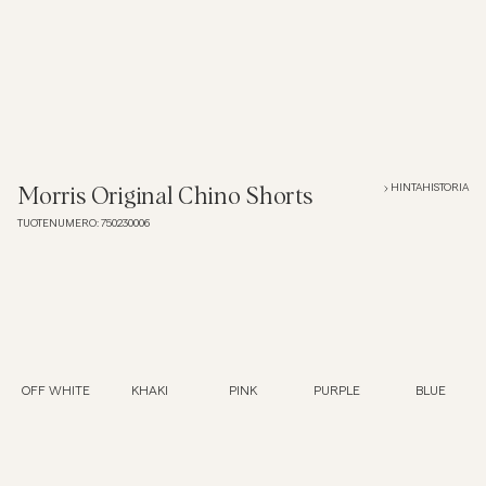
Pikeepaidat
Päällysvaatteet
Paidat
HINTAHISTORIA
Morris Original Chino Shorts
TUOTENUMERO
:
750230006
Shortsit
Neuleet
T-paidat
OFF WHITE
KHAKI
PINK
PURPLE
BLUE
AlusvaatteetAlusvaatteet